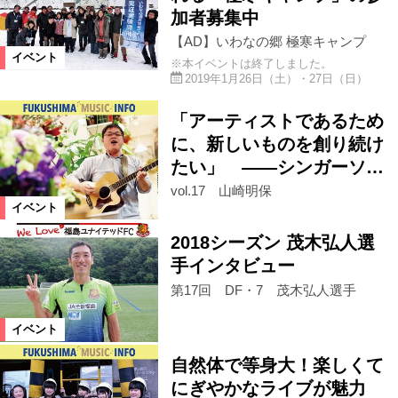
ライブ
ご当地ネタ
グルメ
加者募集中
【AD】いわなの郷 極寒キャンプ
イベント
※本イベントは終了しました。
祭り
イルミネーション
花火
2019年1月26日（土）・27日（日）
「アーティストであるため
マルシェ
に、新しいものを創り続け
たい」 ――シンガーソ…
開催日
vol.17 山崎明保
イベント
今週
来週
再来週以降
2018シーズン 茂木弘人選
手インタビュー
絞り込む
第17回 DF・7 茂木弘人選手
イベント
自然体で等身大！楽しくて
にぎやかなライブが魅力