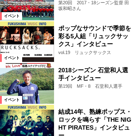
第20回 2017・18シーズン監督 田
坂和昭さん
小野町
桑折町
会津美里町
イベント
ポップなサウンドで季節を
三島町
玉川村
米沢市
彩る5人組「リュックサッ
クス」インタビュー
vol.19 リュックサックス
双葉町
川俣町
猪苗代町
イベント
2018シーズン 石堂和人選
大熊町
西会津町
磐梯町
手インタビュー
第19回 MF・8 石堂和人選手
浅川町
中島村
富岡町
イベント
結成14年、熟練ポップス・
古殿町
棚倉町
昭和村
ロックを鳴らす「THE NIG
HT PIRATES」インタビュ
只見町
鮫川村
広野町
ー