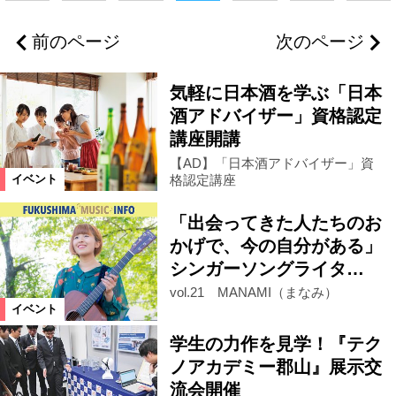
喜多方市
会津エリア
郡山市
前のページ
次のページ
県中エリア
福島市
県北エリア
気軽に日本酒を学ぶ「日本
いわき市
浜通りエリア
酒アドバイザー」資格認定
講座開講
【AD】「日本酒アドバイザー」資
二本松市
伊達市
南相馬市
格認定講座
イベント
「出会ってきた人たちのお
柳津町
田村市
飯舘村
かげで、今の自分がある」
シンガーソングライタ…
浪江町
葛尾村
川内村
vol.21 MANAMI（まなみ）
イベント
福島県
宮城県
山形県
学生の力作を見学！『テク
ノアカデミー郡山』展示交
流会開催
国見町
仙台市
大玉村