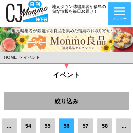
地元タウン誌編集者が福島の
旬な情報を毎日お届け！
メニュー
HOME
イベント
イベント
絞り込み
エリア
...
54
55
56
57
58
...