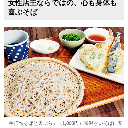
女性店主ならではの、心も身体も
喜ぶそば
「手打ちそばと天ぷら」（1,000円）※温かいそばに変