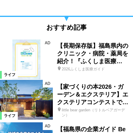
おすすめ記事
AD
【長期保存版】福島県内の
クリニック・病院・薬局を
紹介！『ふくしま医療…
2026ふくしま医療ガイド
ライフ
AD
【家づくりの本2026・ガ
ーデン＆エクステリア】エ
クステリアコンテストで…
little bear garden（リトルベアガーデ
ン）
ライフ
AD
【福島県の企業ガイド Be