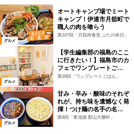
オートキャンプ場でミート
キャンプ！伊達市月舘町で
職人の肉を喰らう
第107回「月舘肉食堂 ぶたの休日」
グルメ
【学生編集部の福島のここ
に行きたい！】福島市のカ
フェでワンプレートご…
第28回「ワンプレートごはん」
グルメ
甘み・辛み・酸味のそれぞ
れが、持ち味を遺憾なく発
揮！つけ麺の名手の名…
第8回「東池袋 郡山大勝軒」
グルメ