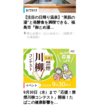
おでかけ
【注目の日帰り温泉】“美肌の
湯”と発酵食を満喫できる、福
島市『御とめ湯…
御とめ湯り（おとめゆり）［福島市・
土湯温泉］
AD
イベント
9月30日（水）まで「応援！禁
煙川柳コンテスト」開催！た
ばこの健康影響を…