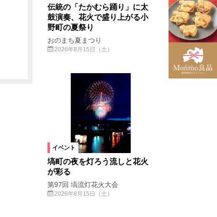
伝統の「たかむら踊り」に太
鼓演奏、花火で盛り上がる小
野町の夏祭り
おのまち夏まつり
2026年8月15日（土）
イベント
塙町の夜を灯ろう流しと花火
が彩る
第97回 塙流灯花火大会
2026年8月15日（土）