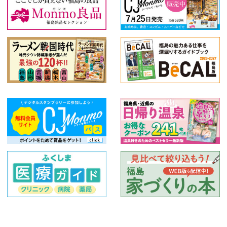
特産品
和食
創作料理
スイーツ
うなぎ
2020年夏の宴会情報
絞り込む