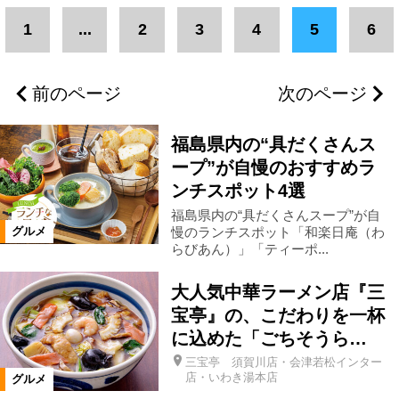
エリア
1
...
2
3
4
5
6
二本松市
県北エリア
伊達市
前のページ
次のページ
福島市
郡山市
県中エリア
福島県内の“具だくさんス
会津若松市
南相馬市
いわき市
ープ”が自慢のおすすめラ
ンチスポット4選
福島県内の“具だくさんスープ”が自
会津エリア
浜通りエリア
慢のランチスポット「和楽日庵（わ
グルメ
らびあん）」「ティーポ...
三春町
富岡町
柳津町
大人気中華ラーメン店『三
宝亭』の、こだわりを一杯
本宮市
楢葉町
猪苗代町
に込めた「ごちそうら…
三宝亭 須賀川店・会津若松インター
店・いわき湯本店
グルメ
須賀川市
湯川村
会津坂下町