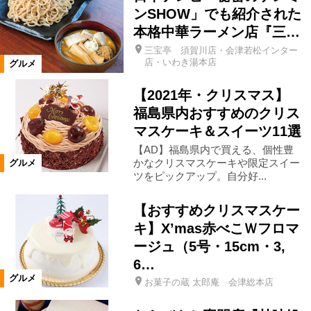
ンSHOW」でも紹介された
本格中華ラーメン店『三…
磐梯町
小野町
天栄村
三宝亭 須賀川店・会津若松インター
店・いわき湯本店
グルメ
泉崎村
平田村
塙町
三島町
【2021年・クリスマス】
福島県内おすすめのクリス
金山町
下郷町
南会津町
マスケーキ＆スイーツ11選
【AD】福島県内で買える、個性豊
かなクリスマスケーキや限定スイー
浪江町
昭和村
只見町
グルメ
ツをピックアップ。自分好...
川内村
棚倉町
広野町
【おすすめクリスマスケー
キ】Xʼmas赤べこＷフロマ
ージュ（5号・15cm・3,
矢祭町
葛尾村
矢吹町
6…
グルメ
お菓子の蔵 太郎庵 会津総本店
山形県
宮城県
鮫川村