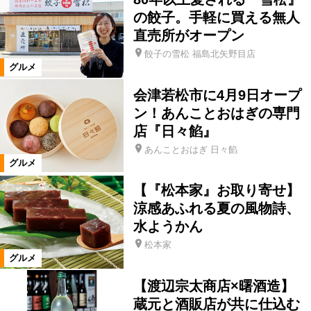
食事処・レストラン
の餃子。手軽に買える無人
直売所がオープン
お好み焼き・もんじゃ
たこ焼き
餃子の雪松 福島北矢野目店
グルメ
会津若松市に4月9日オープ
肉料理
ステーキ・鉄板焼き
ン！あんことおはぎの専門
店『日々餡』
焼肉
しゃぶしゃぶ
とんかつ
あんことおはぎ 日々餡
グルメ
ラーメン
そば・うどん
【『松本家』お取り寄せ】
涼感あふれる夏の風物詩、
水ようかん
パン・ベーカリーレストラン
その他
松本家
グルメ
イタリアン
ピザ
【渡辺宗太商店×曙酒造】
蔵元と酒販店が共に仕込む