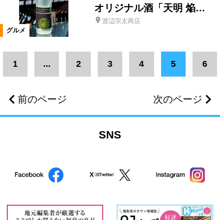
テイクアウト・弁当・惣菜
カフェ
オリジナル酒「天明 焔…
渡辺宗太商店
グルメ
定食
洋菓子
和菓子
1
...
2
3
4
5
6
和洋菓子
ジェラート・ソフトクリーム
肉
前のページ
次のページ
ご当地グルメ
バー
ランチ
SNS
居酒屋
お子様ランチ
地酒
ワイン
焼酎
串焼き・焼き鳥