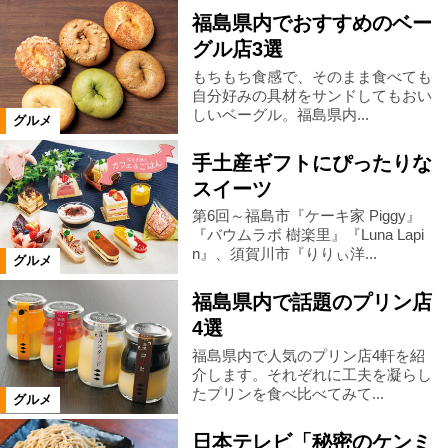
福島県内でおすすめのベー
グル店3選
北塩原村
喜多方市
田村市
もちもち食感で、そのまま食べても
自分好みの具材をサンドしてもおい
しいベーグル。福島県内...
白河市
県南エリア
西郷村
グルメ
手土産ギフトにぴったりな
会津美里町
大熊町
相馬市
スイーツ
第6回～福島市『ケーキ家 Piggy』
『バウムラボ 樹楽里』『Luna Lapi
玉川村
大玉村
鏡石町
n』、須賀川市『りりぃ洋...
グルメ
福島県内で話題のプリン店
石川町
浅川町
川俣町
4選
福島県内で人気のプリン店4軒を紹
飯舘村
新地町
国見町
介します。それぞれに工夫を凝らし
たプリンを食べ比べてみて...
グルメ
桑折町
福島県全域
西会津町
日本テレビ「秘密のケンミ