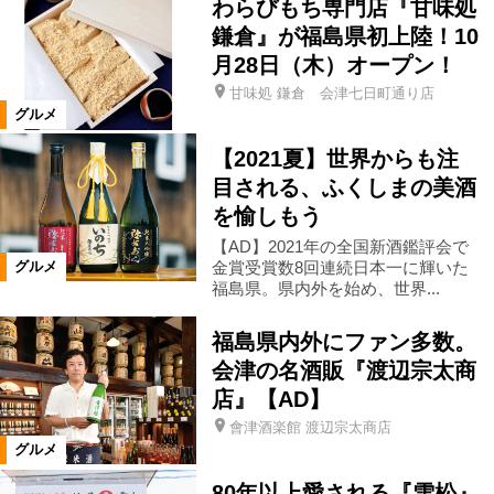
わらびもち専門店『甘味処
鎌倉』が福島県初上陸！10
仙台市
米沢市
高畠町
月28日（木）オープン！
甘味処 鎌倉 会津七日町通り店
福島市郊外
福島市市街地
グルメ
【2021夏】世界からも注
カテゴリ
目される、ふくしまの美酒
を愉しもう
洋食
中国料理・台湾料理
【AD】2021年の全国新酒鑑評会で
金賞受賞数8回連続日本一に輝いた
グルメ
福島県。県内外を始め、世界...
韓国料理
カレー
餃子
福島県内外にファン多数。
アジア料理
日本料理
郷土料理
会津の名酒販『渡辺宗太商
店』【AD】
會津酒楽館 渡辺宗太商店
寿司
魚料理
天ぷら・串揚げ
グルメ
80年以上愛される『雪松』