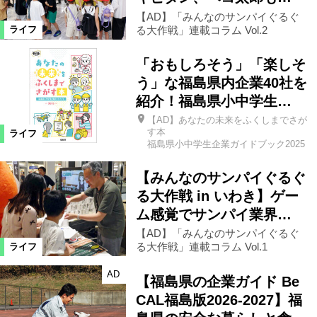
リラクゼーション
【AD】「みんなのサンパイぐるぐ
る大作戦」連載コラム Vol.2
ライフ
ヘアサロン・ネイルサロン
買い物
「おもしろそう」「楽しそ
う」な福島県内企業40社を
紹介！福島県小中学生…
雑貨
ショップ
住宅
病院
【AD】あなたの未来をふくしまでさが
す本
ライフ
福島県小中学生企業ガイドブック2025
車
生活
その他
イベント
【みんなのサンパイぐるぐ
スクール
特産品
レシピ
る大作戦 in いわき】ゲー
ム感覚でサンパイ業界…
【AD】「みんなのサンパイぐるぐ
絞り込む
る大作戦」連載コラム Vol.1
ライフ
AD
【福島県の企業ガイド Be
CAL福島版2026-2027】福