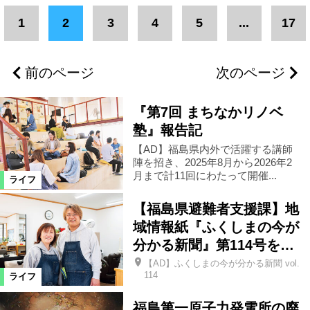
エリア
1
2
3
4
5
...
17
福島市
県北エリア
福島県全域
前のページ
次のページ
田村市
県中エリア
郡山市
『第7回 まちなかリノベ
会津若松市
会津エリア
塾』報告記
【AD】福島県内外で活躍する講師
陣を招き、2025年8月から2026年2
南相馬市
浜通りエリア
伊達市
月まで計11回にわたって開催...
ライフ
【福島県避難者支援課】地
二本松市
いわき市
双葉町
域情報紙『ふくしまの今が
分かる新聞』第114号を…
猪苗代町
桑折町
三春町
【AD】ふくしまの今が分かる新聞 vol.
114
ライフ
喜多方市
相馬市
天栄村
福島第一原子力発電所の廃