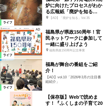
炉に向けたプロセスがわか
る広報紙「廃炉を知る…
須賀川市
浪江町
本宮市
【AD】「廃炉を知る」Vol.35
ライフ
宮城県
新地町
三島町
AD
福島県が県政150周年！官
民ネットワークに参加して
西会津町
川俣町
会津美里町
一緒に盛り上げよう
福島県政150周年記念事業
ライフ
飯舘村
葛尾村
大熊町
福島が舞台の番組をご紹
介！
富岡町
川内村
楢葉町
【AD】vol.10「2026年3月の注目番
組紹介」
広野町
国見町
白河市
ライフ
【保存版】Webで読めま
県南エリア
湯川村
大玉村
す！『ふくしまの子育て20