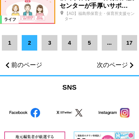
センターが手厚いサポ…
【AD】福島県保育士・保育所支援セン
ター
ライフ
1
2
3
4
5
...
17
前のページ
次のページ
SNS