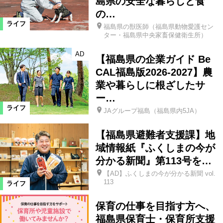
島県の安全な暮らしと食
の…
ライフ
福島県の獣医師（福島県動物愛護セン
ター・福島県中央家畜保健衛生所）
AD
【福島県の企業ガイド Be
CAL福島版2026-2027】農
業や暮らしに根ざしたサ
ー…
ライフ
JAグループ福島（福島県内5JA）
【福島県避難者支援課】地
域情報紙『ふくしまの今が
分かる新聞』第113号を…
【AD】ふくしまの今が分かる新聞 vol.
113
ライフ
保育の仕事を目指す方へ、
福島県保育士・保育所支援