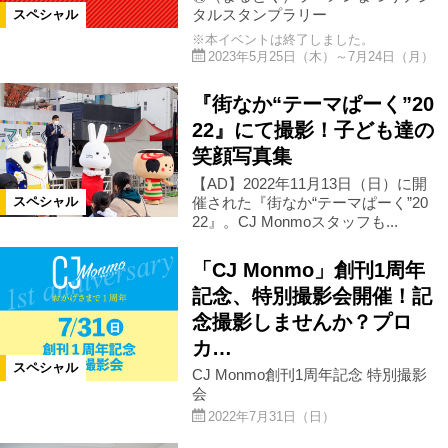
タルスタンプラリー
スペシャル
※本イベントは終了しました。
県北エリア
県中エリア
2023年5月25日（木）～7月24日（月）
『街なか“テーマぱーく”20
県南エリア
会津エリア
22』にて撮影！子ども達の
笑顔写真集
浜通りエリア
宮城県
川俣町
【AD】2022年11月13日（日）に開
催された『街なか“テーマぱーく”20
スペシャル
22』。CJ Monmoスタッフも...
田村市
小野町
石川町
「CJ Monmo」創刊1周年
記念、特別撮影会開催！記
北塩原村
会津若松市
桑折町
念撮影しませんか？プロ
カ…
山形県
栃木県
新潟県
スペシャル
CJ Monmo創刊1周年記念 特別撮影
会
2022年7月31日（日）
富山県
泉崎村
富岡町