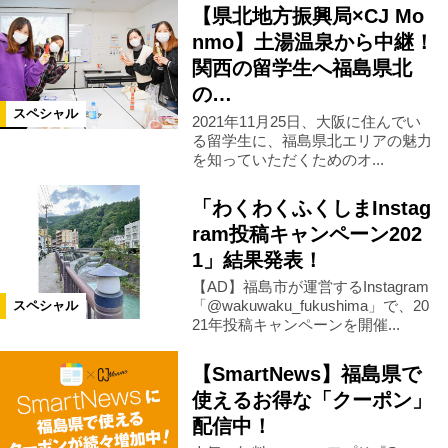
【県北地方振興局×CJ Mo
nmo】土湯温泉から中継！
大玉村
矢祭町
西郷村
関西の留学生へ福島県北
の…
中島村
鮫川村
塙町
浪江町
スペシャル
2021年11月25日、大阪に住んでい
る留学生に、福島県北エリアの魅力
を知っていただくためのオ...
葛尾村
双葉町
大熊町
「わくわくふくしまInstag
ram投稿キャンペーン202
楢葉町
広野町
三春町
1」結果発表！
【AD】福島市が運営するInstagram
天栄村
玉川村
平田村
「@wakuwaku_fukushima」で、20
スペシャル
21年投稿キャンペーンを開催...
古殿町
浅川町
白石市
【SmartNews】福島県で
使えるお得な「クーポン」
配信中！
米沢市
川内村
磐梯町