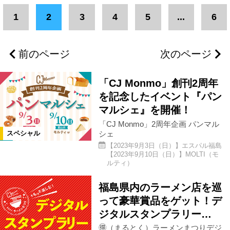
エリア
1
2
3
4
5
...
6
福島県全域
福島市
国見町
前のページ
次のページ
伊達市
二本松市
本宮市
「CJ Monmo」創刊2周年
郡山市
須賀川市
鏡石町
を記念したイベント『パン
マルシェ』を開催！
「CJ Monmo」2周年企画 パンマル
白河市
矢吹町
棚倉町
シェ
スペシャル
【2023年9月3日（日）】エスパル福島
【2023年9月10日（日）】MOLTI（モ
猪苗代町
喜多方市
会津坂下町
ルティ）
福島県内のラーメン店を巡
会津美里町
新地町
相馬市
って豪華賞品をゲット！デ
ジタルスタンプラリー…
南相馬市
飯舘村
いわき市
🉐（まるとく）ラーメンまつりデジ