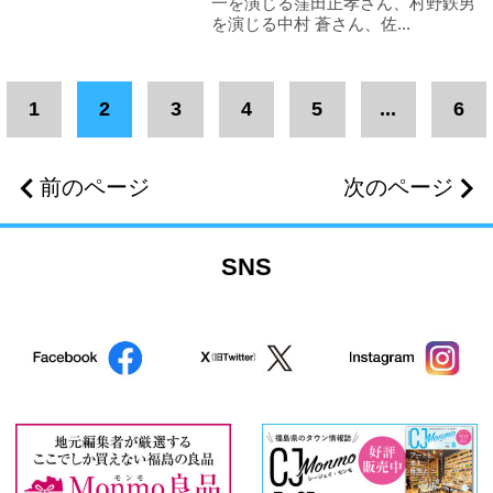
一を演じる窪田正孝さん、村野鉄男
を演じる中村 蒼さん、佐...
1
2
3
4
5
...
6
前のページ
次のページ
SNS