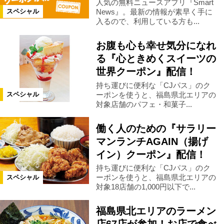
人気の無料ニュースアプリ『Smart
News』。最新の情報が素早く手に
スペシャル
茨城県
入るので、利用している方も...
お腹も心も幸せ気分になれ
カテゴリ
る『心ときめくスイーツの
世界クーポン』配信！
お知らせ
プレゼント
持ち運びに便利な「CJパス」のク
ーポンを使うと、福島県北エリアの
スペシャル
キャンペーン
イベント
募集
対象店舗のパフェ・和菓子...
働く人のための『サラリー
マンランチAGAIN（揚げ
絞り込む
イン）クーポン』配信！
持ち運びに便利な「CJパス」のク
ーポンを使うと、福島県北エリアの
スペシャル
対象18店舗の1,000円以下で...
福島県北エリアのラーメン