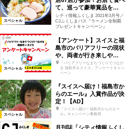
店67店が参加！お店で食べ
て、巡って豪華賞品を…
シティ情報ふくしま 2021年3月号／
CJふくしまパス『ラーメン全制覇
スペシャル
プレゼントキャンペーン』
【アンケート】スイスと福
島市のバリアフリーの現状
や、両者が行き来しや…
「バリアフリーなまちづくりでつなが
る 福島市＆スイス」アンケートキャン
スペシャル
ペーン
『スイスへ届け！福島市か
らのエール』入賞作品が決
定！【AD】
『スイスへ届け！福島市からのエー
ル』キャンペーン事務局
スペシャル
月刊誌「シティ情報ふくし