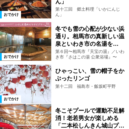
ん」
第十三回 郷土料理「いかにんじ
ん」
おでかけ
玉川村
本宮市
平田村
冬でも雪の心配が少ない浜
山形県
天栄村
北塩原村
通り。相馬市の真新しい温
泉といわき市の名湯を…
矢祭町
桑折町
川俣町
第６回〜相馬市『天宝の湯』／いわ
き市『さはこの湯 公衆浴場』〜
おでかけ
大玉村
田村市
湯川村
ひゃっこい、雪の帽子をか
ぶったリンゴ
第十二回 福島市・飯坂町平野
西会津町
古殿町
塙町
おでかけ
石川町
福島県全域
泉崎村
冬こそプールで運動不足解
消！老若男女が楽しめる
小野町
鮫川村
米沢市
「二本松しんきん城山プ…