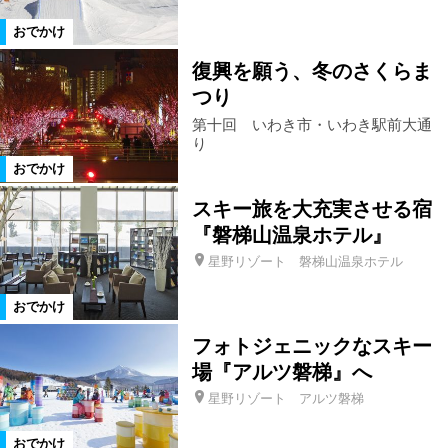
史跡名勝
遊園地
テーマパーク
おでかけ
復興を願う、冬のさくらま
水族館
街歩き
グルメ
つり
第十回 いわき市・いわき駅前大通
カフェ
ランチ
アート
り
おでかけ
博物館
美術館
見学
日帰り
スキー旅を大充実させる宿
『磐梯山温泉ホテル』
星野リゾート 磐梯山温泉ホテル
遠出
ドライブ
家族・子連れ
おでかけ
スキー・スノボ
デート
道の駅
フォトジェニックなスキー
場『アルツ磐梯』へ
星野リゾート アルツ磐梯
絞り込む
おでかけ