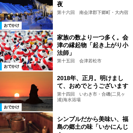
夜
第十六回 南会津郡下郷町・大内宿
南会津町
只見町
檜枝岐村
おでかけ
下郷町
会津若松市
三春町
家族の数より一つ多く。会
津の縁起物「起き上がり小
法師」
猪苗代町
国見町
伊達市
第十五回 会津若松市
おでかけ
須賀川市
鏡石町
白河市
2018年、正月。明けまし
て、おめでとうございます
矢吹町
棚倉町
喜多方市
第十四回 いわき市・合磯(二見ヶ
浦)海水浴場
おでかけ
会津坂下町
会津美里町
飯舘村
シンプルだから美味い、福
島の郷土の味「いかにんじ
県南エリア
宮城県
磐梯町