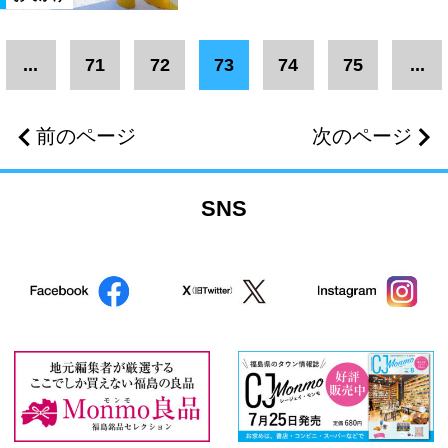
...
71
72
73
74
75
...
前のページ
次のページ
SNS