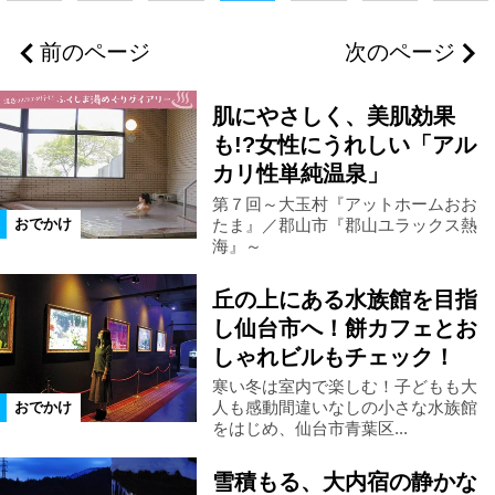
浪江町
葛尾村
双葉町
前のページ
次のページ
大熊町
富岡町
川内村
肌にやさしく、美肌効果
楢葉町
広野町
福島市
も!?女性にうれしい「アル
カリ性単純温泉」
第７回～大玉村『アットホームおお
二本松市
郡山市
新地町
たま』／郡山市『郡山ユラックス熱
おでかけ
海』～
相馬市
県北エリア
県中エリア
丘の上にある水族館を目指
し仙台市へ！餅カフェとお
浜通りエリア
新潟県
三島町
しゃれビルもチェック！
寒い冬は室内で楽しむ！子どもも大
人も感動間違いなしの小さな水族館
おでかけ
会津エリア
南相馬市
いわき市
をはじめ、仙台市青葉区...
雪積もる、大内宿の静かな
柳津町
金山町
昭和村