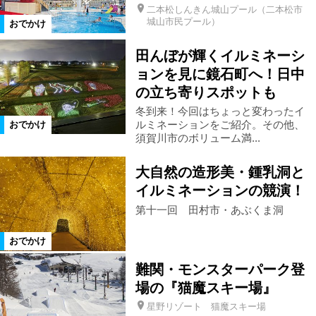
二本松しんきん城山プール（二本松市
城山市民プール）
おでかけ
西郷村
仙台市
中島村
田んぼが輝くイルミネーシ
ョンを見に鏡石町へ！日中
栃木県
茨城県
高畠町
の立ち寄りスポットも
冬到来！今回はちょっと変わったイ
那須郡那須町
福島市郊外
ルミネーションをご紹介。その他、
おでかけ
須賀川市のボリューム満...
那須塩原市
浅川町
大自然の造形美・鍾乳洞と
イルミネーションの競演！
カテゴリ
第十一回 田村市・あぶくま洞
特産品
アウトドア
温泉
おでかけ
難関・モンスターパーク登
花スポット
公園
体験
場の『猫魔スキー場』
星野リゾート 猫魔スキー場