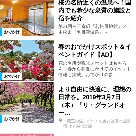
桜の名所近くの温泉へ！国
内でも希少な泉質の施設と
柳津町
金山町
昭和村
宿を紹介
第21回～三春町『若松屋旅館』／二
本松市『名目津温泉』～
おでかけ
南会津町
只見町
檜枝岐村
春のおでかけスポット＆イ
ベントガイド【AD】
下郷町
会津若松市
三春町
花の名所や観光スポットはもちろ
ん、春から初夏にかけてのイベント
猪苗代町
国見町
伊達市
情報も掲載。おでかけの参...
おでかけ
より自由に快適に、理想の
須賀川市
鏡石町
白河市
日常を。2019年3月7日
（木）「リ・グランドオ
矢吹町
棚倉町
喜多方市
ー…
おでかけ
「蔵王の森」がつくる美と健康の温泉
宿 ゆと森倶楽部
会津坂下町
会津美里町
飯舘村