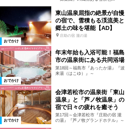
小野町
鮫川村
米沢市
東山温泉屈指の絶景が自慢
の宿で、雪積もる渓流美と
郷土の味を堪能【AD】
西郷村
仙台市
中島村
庄助の宿 瀧の湯
おでかけ
栃木県
茨城県
高畠町
年末年始も入浴可能！福島
市の温泉街にある共同浴場
那須郡那須町
福島市郊外
第18回～福島市『あったか湯』『波
来湯（はこゆ）』～
おでかけ
那須塩原市
浅川町
会津若松市の温泉街「東山
温泉」と「芦ノ牧温泉」の
カテゴリ
宿で日々の疲れを癒そう
特産品
アウトドア
温泉
第17回～会津若松市『庄助の宿 瀧
の湯』『芦ノ牧グランドホテル』～
おでかけ