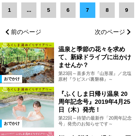
エリア
1
...
5
6
7
8
9
いわき市
浜通りエリア
浪江町
前のページ
次のページ
葛尾村
双葉町
大熊町
温泉と季節の花々を求め
富岡町
川内村
楢葉町
て、新緑ドライブに出かけ
ませんか？
第23回～喜多方市『山形屋』／北塩
広野町
福島市
二本松市
原村『ラビスパ裏磐梯』～
おでかけ
『ふくしま日帰り温泉 20
郡山市
新地町
相馬市
周年記念号』2019年4月25
日（木）発売！
県北エリア
県中エリア
新潟県
第22回～待望の最新作「20周年記念
号」発売のお知らせです～
おでかけ
三島町
会津エリア
南相馬市