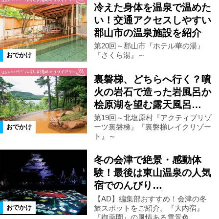
冷えた身体を温泉で温めた
い！交通アクセスしやすい
県南エリア
宮城県
磐梯町
郡山市の温泉施設を紹介
第20回～郡山市『ホテル華の湯』
玉川村
本宮市
平田村
『さくら湯』～
おでかけ
裏磐梯、どちらへ行く？噴
山形県
天栄村
北塩原村
火の岩石で造った岩風呂か
桧原湖を望む露天風呂…
矢祭町
桑折町
川俣町
第19回～北塩原村『アクティブリゾ
ーツ裏磐梯』『裏磐梯レイクリゾー
おでかけ
ト』～
大玉村
田村市
湯川村
冬の会津で絶景・感動体
験！最後は東山温泉の人気
西会津町
古殿町
塙町
宿でのんびり…
【AD】編集部おすすめ！会津の冬
石川町
福島県全域
泉崎村
旅スポットをご紹介。『大内宿』
おでかけ
『御薬園』の風情ある雪景色...