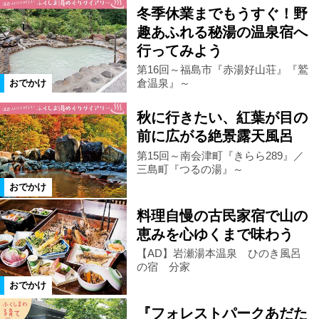
花スポット
公園
体験
冬季休業までもうすぐ！野
趣あふれる秘湯の温泉宿へ
行ってみよう
史跡名勝
遊園地
テーマパーク
第16回～福島市『赤湯好山荘』『鷲
倉温泉』～
おでかけ
水族館
街歩き
グルメ
秋に行きたい、紅葉が目の
前に広がる絶景露天風呂
カフェ
ランチ
アート
第15回～南会津町『きらら289』／
三島町『つるの湯』～
博物館
美術館
見学
日帰り
おでかけ
料理自慢の古民家宿で山の
恵みを心ゆくまで味わう
遠出
ドライブ
家族・子連れ
【AD】岩瀬湯本温泉 ひのき風呂
の宿 分家
スキー・スノボ
デート
道の駅
おでかけ
『フォレストパークあだた