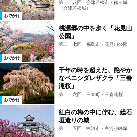
第二十八回 会津若松市・鶴ヶ城
（会津若松城）
おでかけ
桃源郷の中を歩く「花見山
公園」
第二十七回 福島市・花見山公園
おでかけ
千年の時を超えた、艶やか
なベニシダレザクラ「三春
滝桜」
第二十六回 三春町・三春滝桜
おでかけ
紅白の梅の中に佇む、総石
垣造りの城
第二十五回 白河市・白河小峰城