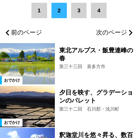
1
2
3
4
前のページ
次のページ
東北アルプス・飯豊連峰の
春
第三十三回 喜多方市
おでかけ
夕日を映す、グラデーショ
ンのパレット
第三十二回 石川郡・浅川町
おでかけ
釈迦堂川を悠々昇る、数百