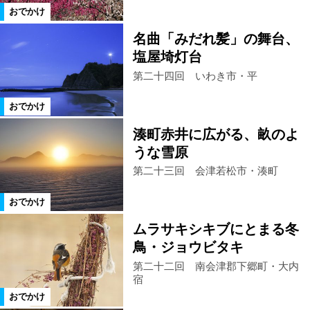
おでかけ
名曲「みだれ髪」の舞台、
塩屋埼灯台
第二十四回 いわき市・平
おでかけ
湊町赤井に広がる、畝のよ
うな雪原
第二十三回 会津若松市・湊町
おでかけ
ムラサキシキブにとまる冬
鳥・ジョウビタキ
第二十二回 南会津郡下郷町・大内
宿
おでかけ