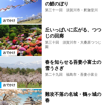
の鯉のぼり
第三十一回 須賀川市・釈迦堂川
おでかけ
丘いっぱいに広がる、つつ
じの回廊
第三十回 須賀川市・大桑原つつじ
園
おでかけ
春を知らせる吾妻小富士の
雪うさぎ
第二十九回 福島市・吾妻小富士
おでかけ
難攻不落の名城・鶴ヶ城の
春