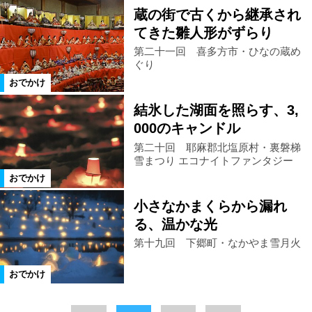
蔵の街で古くから継承され
てきた雛人形がずらり
第二十一回 喜多方市・ひなの蔵め
ぐり
おでかけ
結氷した湖面を照らす、3,
000のキャンドル
第二十回 耶麻郡北塩原村・裏磐梯
雪まつり エコナイトファンタジー
おでかけ
小さなかまくらから漏れ
る、温かな光
第十九回 下郷町・なかやま雪月火
おでかけ